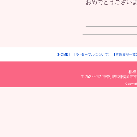
おめでとうござい
【HOME】
【ラ･ターブルについて】
【更新履歴一覧
相模
〒252-0242 神奈川県相模原市中央区
Copyrigh