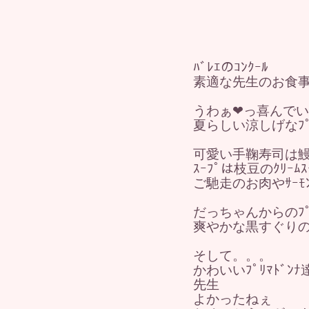
ﾊﾞﾚｴのｺﾝｸｰﾙ
素適な先生のお食
うわぁ❤っ喜んでい
夏らしい涼しげなﾌﾟ
可愛い手鞠寿司は
ｽｰﾌﾟは枝豆のｸﾘｰﾑｽ
ご馳走のお肉やｻｰ
だっちゃんからのﾌﾟﾚｾ
爽やかな黒すぐりの
そして。。。
かわいいﾌﾟﾘﾏﾄﾞ
先生
よかったねぇ