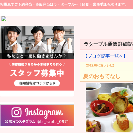
相模原でご予約弁当・高級弁当はラ・ターブルへ！給食・業務委託も承ります。
ラターブル通信 詳細記事(
【ブログ記事一覧へ】
2012.09.02(レシピ)
夏のおもてなし