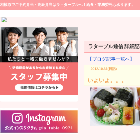
相模原でご予約弁当・高級弁当はラ・ターブルへ！給食・業務委託も承ります。
ラターブル通信 詳細記事(
【ブログ記事一覧へ】
2012.10.31(日記)
いよいよ。。。