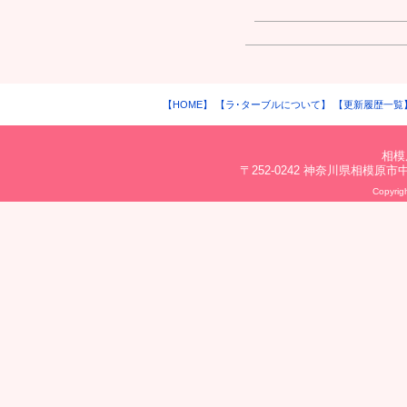
【HOME】
【ラ･ターブルについて】
【更新履歴一覧
相模
〒252-0242 神奈川県相模原市中央区
Copyrigh