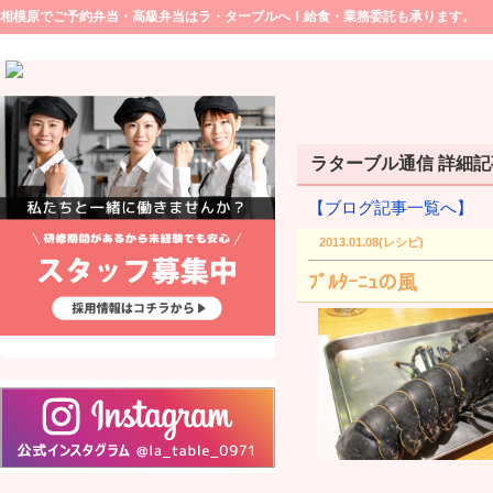
相模原でご予約弁当・高級弁当はラ・ターブルへ！給食・業務委託も承ります。
ラターブル通信 詳細記事(
【ブログ記事一覧へ】
2013.01.08(レシピ)
ﾌﾞﾙﾀｰﾆｭの風