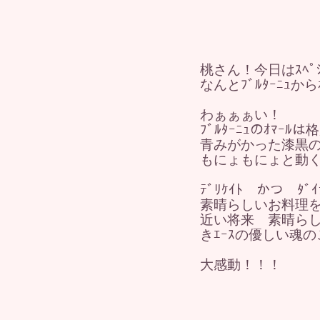
桃さん！今日はｽﾍﾟｼ
なんとﾌﾞﾙﾀｰﾆｭ
わぁぁぁい！
ﾌﾞﾙﾀｰﾆｭのｵﾏｰ
青みがかった漆黒の
もにょもにょと動
ﾃﾞﾘｹｲﾄ かつ ﾀﾞｲ
素晴らしいお料理
近い将来 素晴らし
きｴｰｽの優しい魂
大感動！！！