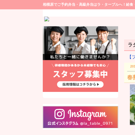
相模原でご予約弁当・高級弁当はラ・ターブルへ！給食
ラタ
【
20
春夢