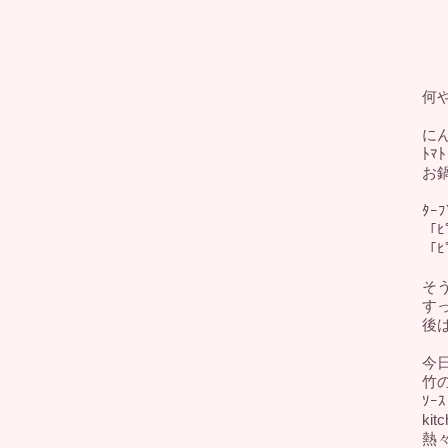
何
に
ﾄ
お鍋
ﾀ
「ﾋ
「ﾋ
そ
すっ
後は
今日
竹の
ｿｰ
ki
熱