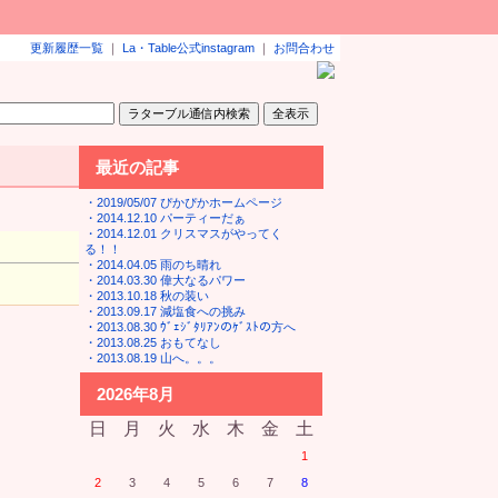
更新履歴一覧
｜
La・Table公式instagram
｜
お問合わせ
最近の記事
・2019/05/07 ぴかぴかホームページ
・2014.12.10 パーティーだぁ
・2014.12.01 クリスマスがやってく
る！！
・2014.04.05 雨のち晴れ
・2014.03.30 偉大なるパワー
・2013.10.18 秋の装い
・2013.09.17 減塩食への挑み
・2013.08.30 ｳﾞｪｼﾞﾀﾘｱﾝのｹﾞｽﾄの方へ
・2013.08.25 おもてなし
・2013.08.19 山へ。。。
2026
年
8
月
日
月
火
水
木
金
土
1
2
3
4
5
6
7
8