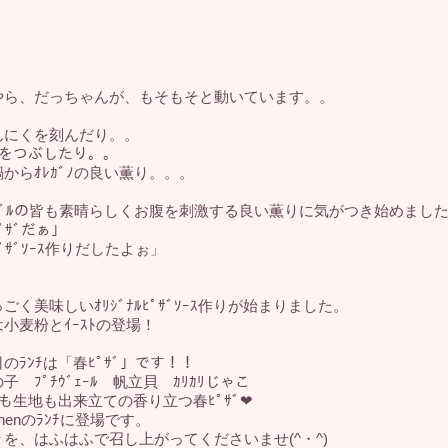
やら、だっちゃんが、もそもそと動いています。。
んにくを刻んだり。。
ﾏﾄをつぶしたり。。
からｵﾚｶﾞﾉの良い薫り。。。
ｰﾌﾞﾙの皆も素晴らしくお腹を刺激する良い薫りに気がつき始めまし
ﾟｻﾞだぁ」
ﾟｻﾞｿｰｽ作りだしたよぉ」
う
ごく美味しいｵﾘｼﾞﾅﾙﾋﾟｻﾞｿｰｽ作りが始まりました。
小麦粉とｲｰｽﾄの登場！
のﾗﾝﾁは「春ﾋﾟｻﾞ」です！！
子 ﾌﾟﾁｳﾞｪｰﾙ 帆立貝 ｶﾘｶﾘじゃこ
ｽも生地も出来立ての香り立つ春ﾋﾟｻﾞ❤
tchenのﾗﾝﾁに登場です。
々を、はふはふで召し上がってくださいませ(^・^)